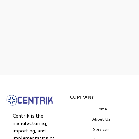
Lean take into the area of slow sculpt pans and
things
Learn more
COMPANY
Home
Centrik is the
About Us
manufacturing,
Services
importing, and
implementation of