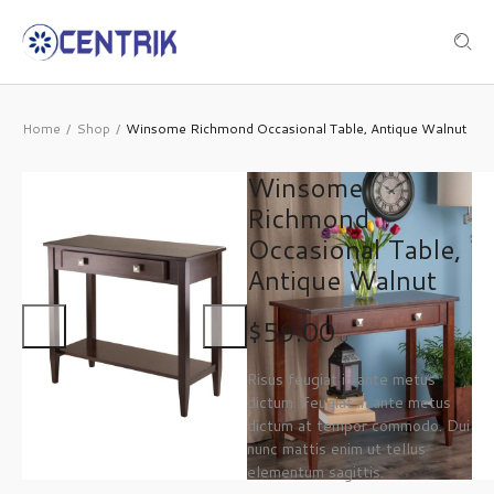
Home
Shop
Winsome Richmond Occasional Table, Antique Walnut
/
/
Winsome
Richmond
Occasional Table,
Antique Walnut
$
59.00
Risus feugiat in ante metus
dictum. Feugiat in ante metus
dictum at tempor commodo. Dui
nunc mattis enim ut tellus
elementum sagittis.